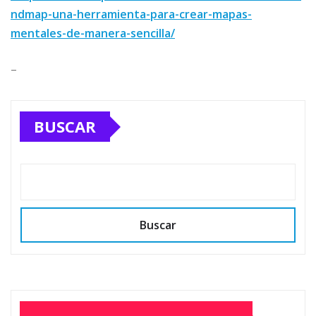
ndmap-una-herramienta-para-crear-mapas-
mentales-de-manera-sencilla/
–
BUSCAR
Buscar