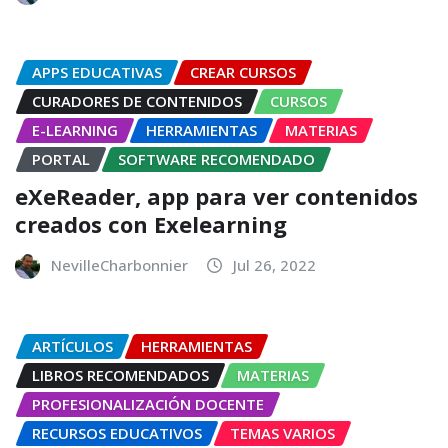
APPS EDUCATIVAS
CREAR CURSOS
CURADORES DE CONTENIDOS
CURSOS
E-LEARNING
HERRAMIENTAS
MATERIAS
PORTAL
SOFTWARE RECOMENDADO
eXeReader, app para ver contenidos
creados con Exelearning
NevilleCharbonnier
Jul 26, 2022
ARTÍCULOS
HERRAMIENTAS
LIBROS RECOMENDADOS
MATERIAS
PROFESIONALIZACIÓN DOCENTE
RECURSOS EDUCATIVOS
TEMAS VARIOS