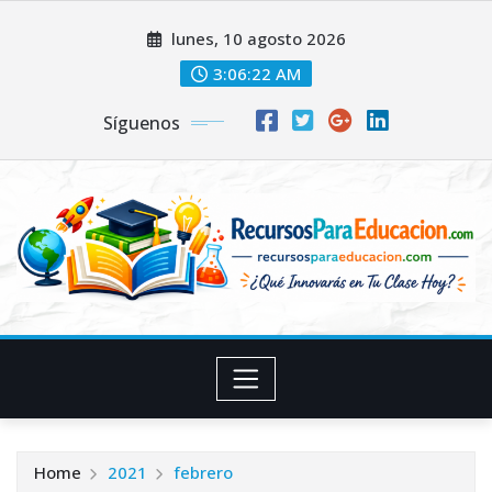
Skip
lunes, 10 agosto 2026
to
content
3:06:22 AM
Síguenos
Home
2021
febrero