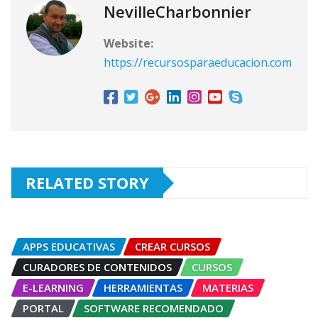
NevilleCharbonnier
Website:
https://recursosparaeducacion.com
RELATED STORY
APPS EDUCATIVAS
CREAR CURSOS
CURADORES DE CONTENIDOS
CURSOS
E-LEARNING
HERRAMIENTAS
MATERIAS
PORTAL
SOFTWARE RECOMENDADO